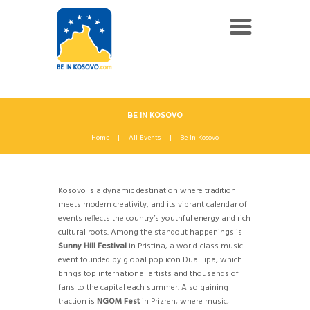
BE IN KOSOVO
Home
All Events
Be In Kosovo
Kosovo is a dynamic destination where tradition
meets modern creativity, and its vibrant calendar of
events reflects the country’s youthful energy and rich
cultural roots. Among the standout happenings is
Sunny Hill Festival
in Pristina, a world-class music
event founded by global pop icon Dua Lipa, which
brings top international artists and thousands of
fans to the capital each summer. Also gaining
traction is
NGOM Fest
in Prizren, where music,