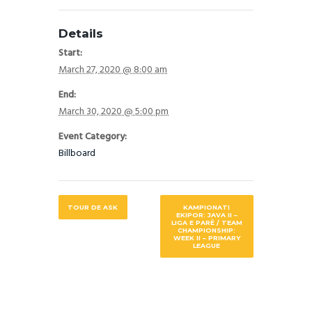
Details
Start:
March 27, 2020 @ 8:00 am
End:
March 30, 2020 @ 5:00 pm
Event Category:
Billboard
TOUR DE ASK
KAMPIONATI
EKIPOR: JAVA II –
LIGA E PARË / TEAM
CHAMPIONSHIP:
WEEK II – PRIMARY
LEAGUE