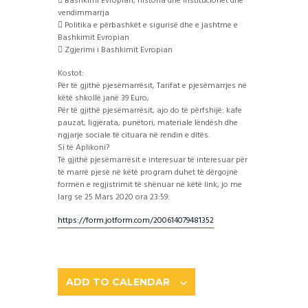
 Bashkimi Evropian, historia dhe institucionet dhe
vendimmarrja
 Politika e përbashkët e sigurisë dhe e jashtme e
Bashkimit Evropian
 Zgjerimi i Bashkimit Evropian
Kostot:
Për të gjithë pjesëmarrësit, Tarifat e pjesëmarrjes në
këtë shkollë janë 39 Euro;
Për të gjithë pjesëmarrësit, ajo do të përfshijë: kafe
pauzat, ligjërata, punëtori, materiale lëndësh dhe
ngjarje sociale të cituara në rendin e ditës.
Si të Aplikoni?
Të gjithë pjesëmarrësit e interesuar të interesuar për
të marrë pjesë në këtë program duhet të dërgojnë
formën e regjistrimit të shënuar në këtë link, jo me
larg se 25 Mars 2020 ora 23:59:
https://form.jotform.com/200614079481352
ADD TO CALENDAR