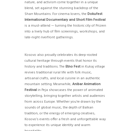
nature, and activism come together in a unique
blend, set against the stunning backdrop of the
Sharr Mountains. For cinema lovers, the
Dokufest
International Documentary and Short Film Festival
is a must-attend — turning the historic city of Prizren
into a lively hub of film screenings, workshops, and
late-night riverfront gatherings.
Kosovo also proudly celebrates its deep-rooted
cultural heritage through events that honor its
history and traditions. The
Etno Fest
in Kukaj village
revives traditional rural life with folk music,
artisanal crafts, and local cuisine in an authentic
mountain setting. Meanwhile,
Anibar Animation
Festival
in Peja showcases the power of animated
storytelling, bringing together artists and audiences
from across Europe. Whether you’re drawn by the
sounds of global music, the depth of Balkan
tradition, or the energy of emerging creatives,
Kosovo’s events offer a fresh and unforgettable way
to experience its unique identity and warm
hospitality.