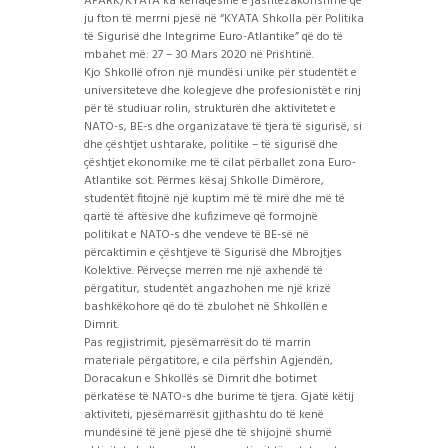
APARK/KYATA ka kënaqësinë e jashtëzakonshme që
ju fton të merrni pjesë në “KYATA Shkolla për Politika
të Sigurisë dhe Integrime Euro-Atlantike” që do të
mbahet më: 27 – 30 Mars 2020 në Prishtinë.
Kjo Shkollë ofron një mundësi unike për studentët e
universiteteve dhe kolegjeve dhe profesionistët e rinj
për të studiuar rolin, strukturën dhe aktivitetet e
NATO-s, BE-s dhe organizatave të tjera të sigurisë, si
dhe çështjet ushtarake, politike – të sigurisë dhe
çështjet ekonomike me të cilat përballet zona Euro-
Atlantike sot. Përmes kësaj Shkolle Dimërore,
studentët fitojnë një kuptim më të mirë dhe më të
qartë të aftësive dhe kufizimeve që formojnë
politikat e NATO-s dhe vendeve të BE-së në
përcaktimin e çështjeve të Sigurisë dhe Mbrojtjes
Kolektive. Përveçse merren me një axhendë të
përgatitur, studentët angazhohen me një krizë
bashkëkohore që do të zbulohet në Shkollën e
Dimrit.
Pas regjistrimit, pjesëmarrësit do të marrin
materiale përgatitore, e cila përfshin Agjendën,
Doracakun e Shkollës së Dimrit dhe botimet
përkatëse të NATO-s dhe burime të tjera. Gjatë këtij
aktiviteti, pjesëmarrësit gjithashtu do të kenë
mundësinë të jenë pjesë dhe të shijojnë shumë