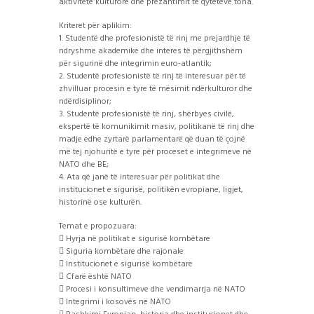
aktivitete kulturore dhe prezantimit të qyteteve tona.
Kriteret për aplikim:
1. Studentë dhe profesionistë të rinj me prejardhje të
ndryshme akademike dhe interes të përgjithshëm
për sigurinë dhe integrimin euro-atlantik;
2. Studentë profesionistë të rinj të interesuar për të
zhvilluar procesin e tyre të mësimit ndërkulturor dhe
ndërdisiplinor;
3. Studentë profesionistë të rinj, shërbyes civilë,
ekspertë të komunikimit masiv, politikanë të rinj dhe
madje edhe zyrtarë parlamentarë që duan të çojnë
më tej njohuritë e tyre për proceset e integrimeve në
NATO dhe BE;
4. Ata që janë të interesuar për politikat dhe
institucionet e sigurisë, politikën evropiane, ligjet,
historinë ose kulturën.
Temat e propozuara:
 Hyrja në politikat e sigurisë kombëtare
 Siguria kombëtare dhe rajonale
 Institucionet e sigurisë kombëtare
 Cfarë është NATO
 Procesi i konsultimeve dhe vendimarrja në NATO
 Integrimi i kosovës në NATO