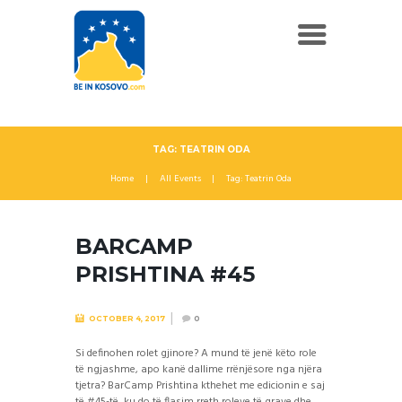
TAG: TEATRIN ODA
Home
All Events
Tag: Teatrin Oda
BARCAMP
PRISHTINA #45
OCTOBER 4, 2017
0
Si definohen rolet gjinore? A mund të jenë këto role
të ngjashme, apo kanë dallime rrënjësore nga njëra
tjetra? BarCamp Prishtina kthehet me edicionin e saj