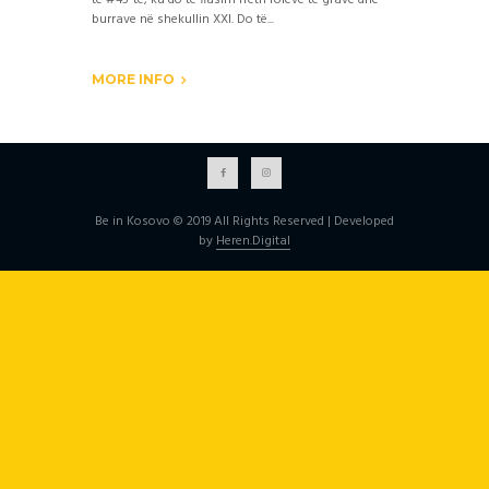
të #45-të, ku do të flasim rreth roleve të grave dhe
burrave në shekullin XXI. Do të...
MORE INFO
Be in Kosovo © 2019 All Rights Reserved | Developed
by
Heren.Digital