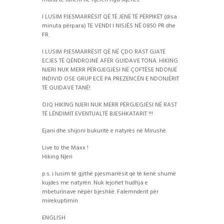
mund të laheni në njërën nga liqenet.
I LUSIM PJESMARRËSIT QË TË JENË TË PËRPIKËT (disa
minuta përpara) TE VENDI I NISJËS NË 0850 PR dhe
FR.
I LUSIM PJESMARRËSIT QË NË ÇDO RAST GJATË
ECJES TË QËNDROJNË AFËR GUIDAVE TONA. HIKING
NJERI NUK MERR PËRGJEGJËSI NË ÇOFTËSE NDONJË
INDIVID OSE GRUP ECË PA PREZENCËN E NDONJËRIT
TË GUIDAVE TANË!
OJQ HIKING NJERI NUK MERR PËRGJEGJËSI NË RAST
TË LËNDIMIT EVENTUALTË BJESHKATARIT !!!
Ejani dhe shijoni bukuritë e natyrës në Mirushë.
Live to the Maxx !
Hiking Njeri
p.s. i lusim të gjithë pjesmarrësit që të kenë shumë
kujdes me natyrën. Nuk lejohet hudhja e
mbeturinave nëpër bjeshkë. Falemnderit për
mirekuptimin
ENGLISH