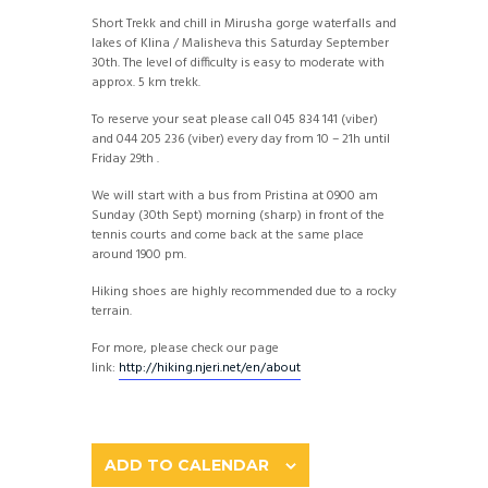
Short Trekk and chill in Mirusha gorge waterfalls and
lakes of Klina / Malisheva this Saturday September
30th. The level of difficulty is easy to moderate with
approx. 5 km trekk.
To reserve your seat please call 045 834 141 (viber)
and 044 205 236 (viber) every day from 10 – 21h until
Friday 29th .
We will start with a bus from Pristina at 0900 am
Sunday (30th Sept) morning (sharp) in front of the
tennis courts and come back at the same place
around 1900 pm.
Hiking shoes are highly recommended due to a rocky
terrain.
For more, please check our page
link:
http://hiking.njeri.net/
en/about
ADD TO CALENDAR