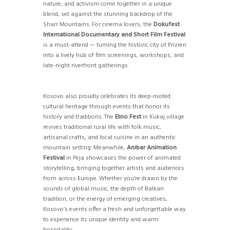
nature, and activism come together in a unique
blend, set against the stunning backdrop of the
Sharr Mountains. For cinema lovers, the
Dokufest
International Documentary and Short Film Festival
is a must-attend — turning the historic city of Prizren
into a lively hub of film screenings, workshops, and
late-night riverfront gatherings.
Kosovo also proudly celebrates its deep-rooted
cultural heritage through events that honor its
history and traditions. The
Etno Fest
in Kukaj village
revives traditional rural life with folk music,
artisanal crafts, and local cuisine in an authentic
mountain setting. Meanwhile,
Anibar Animation
Festival
in Peja showcases the power of animated
storytelling, bringing together artists and audiences
from across Europe. Whether you’re drawn by the
sounds of global music, the depth of Balkan
tradition, or the energy of emerging creatives,
Kosovo’s events offer a fresh and unforgettable way
to experience its unique identity and warm
hospitality.