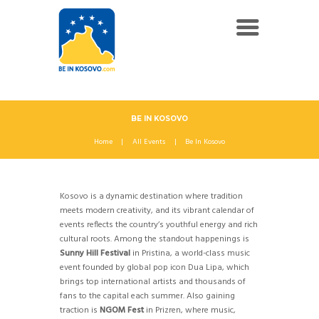
BE IN KOSOVO
Home
All Events
Be In Kosovo
Kosovo is a dynamic destination where tradition
meets modern creativity, and its vibrant calendar of
events reflects the country’s youthful energy and rich
cultural roots. Among the standout happenings is
Sunny Hill Festival
in Pristina, a world-class music
event founded by global pop icon Dua Lipa, which
brings top international artists and thousands of
fans to the capital each summer. Also gaining
traction is
NGOM Fest
in Prizren, where music,