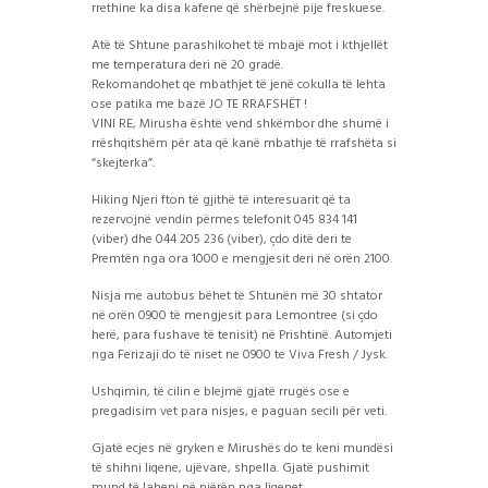
rrethine ka disa kafene që shërbejnë pije freskuese.
Atë të Shtune parashikohet të mbajë mot i kthjellët
me temperatura deri në 20 gradë.
Rekomandohet qe mbathjet të jenë cokulla të lehta
ose patika me bazë JO TE RRAFSHËT !
VINI RE, Mirusha është vend shkëmbor dhe shumë i
rrëshqitshëm për ata që kanë mbathje të rrafshëta si
“skejterka”.
Hiking Njeri fton të gjithë të interesuarit që ta
rezervojnë vendin përmes telefonit 045 834 141
(viber) dhe 044 205 236 (viber), çdo ditë deri te
Premtën nga ora 1000 e mengjesit deri në orën 2100.
Nisja me autobus bëhet të Shtunën më 30 shtator
në orën 0900 të mengjesit para Lemontree (si çdo
herë, para fushave të tenisit) në Prishtinë. Automjeti
nga Ferizaji do të niset ne 0900 te Viva Fresh / Jysk.
Ushqimin, të cilin e blejmë gjatë rrugës ose e
pregadisim vet para nisjes, e paguan secili për veti.
Gjatë ecjes në gryken e Mirushës do te keni mundësi
të shihni liqene, ujëvare, shpella. Gjatë pushimit