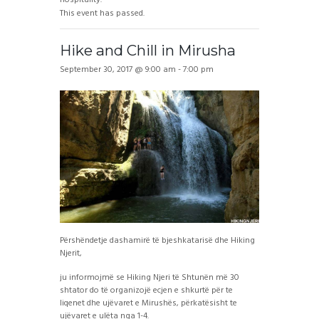
This event has passed.
Hike and Chill in Mirusha
September 30, 2017 @ 9:00 am
-
7:00 pm
Përshëndetje dashamirë të bjeshkatarisë dhe Hiking
Njerit,
ju informojmë se Hiking Njeri të Shtunën më 30
shtator do të organizojë ecjen e shkurtë për te
liqenet dhe ujëvaret e Mirushës, përkatësisht te
ujëvaret e ulëta nga 1-4.