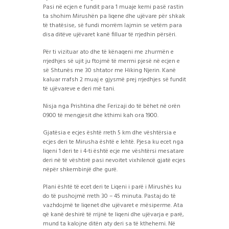
Pasi në ecjen e fundit para 1 muaje kemi pasë rastin
ta shohim Mirushën pa liqene dhe ujëvare për shkak
të thatësise, së fundi morrëm lajmin se vetëm para
disa ditëve ujëvaret kanë filluar të rrjedhin përsëri.
Për ti vizituar ato dhe të kënaqeni me zhurmën e
rrjedhjes së ujit ju ftojmë të merrni pjesë në ecjen e
së Shtunës me 30 shtator me Hiking Njerin. Kanë
kaluar rrafsh 2 muaj e gjysmë prej rrjedhjes së fundit
të ujëvareve e deri më tani.
Nisja nga Prishtina dhe Ferizaji do të b
ëhet në orën
0900 të mengjesit dhe kthimi kah ora 1900.
Gjatësia e ecjes është rreth 5 km dhe vështërsia e
ecjes deri te Mirusha është e lehtë. Pjesa ku ecet nga
liqeni 1 deri te i 4-ti është ecje me vështërsi mesatare
deri në të vështirë pasi nevoitet vixhilencë gjatë ecjes
nëpër shkembinjë dhe gurë.
Plani është të ecet deri te Liqeni i parë i Mirushës ku
do të pushojmë rreth 30 – 45 minuta. Pastaj do të
vazhdojmë te liqenet dhe ujëvaret e mësiperme. Ata
që kanë deshirë të rrijnë te liqeni dhe ujëvarja e parë,
mund ta kalojne ditën aty deri sa të kthehemi. Në