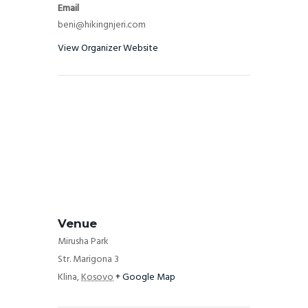
Email
beni@hikingnjeri.com
View Organizer Website
Venue
Mirusha Park
Str. Marigona 3
Klina
,
Kosovo
+ Google Map