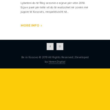
Lybeteni do të filloj sezonin e ecjeve për vitin 2018.
Ecja e parë për këtë vit do të realizohet në zonën më
jugore të Kosovës, rrespektivisht në...
MORE INFO
Be in Kosovo © 2019 All Rights Reserved | Developed
by
Heren.Digital