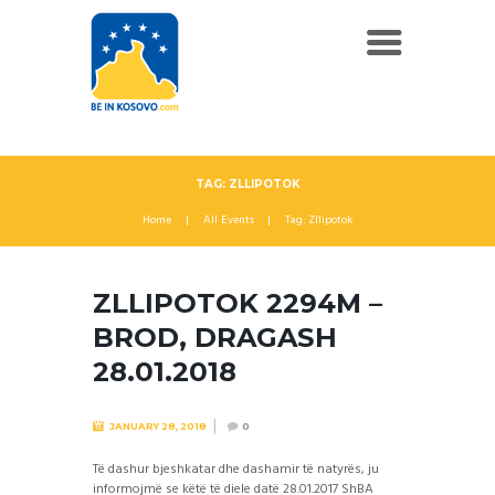
TAG: ZLLIPOTOK
Home
All Events
Tag: Zllipotok
ZLLIPOTOK 2294M –
BROD, DRAGASH
28.01.2018
JANUARY 28, 2018
0
Të dashur bjeshkatar dhe dashamir të natyrës, ju
informojmë se këtë të diele datë 28.01.2017 ShBA