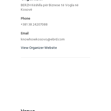
BERZH Këshilla për Biznese të Vogla në
Kosovë
Phone
+381 38 24207088
Email
knowhowkosovo@ebrd.com
View Organizer Website