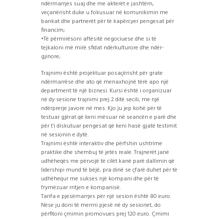
ndërmarrjes suaj dhe me akterët e jashtëm,
veçanërisht duke u fokusuar në komunikimin me
bankat dhe partnerët për të kapërcyer pengesat për
financim;
•Të përmirësoni aftësitë negociuese dhe si të
tejkaloni më mirë sfidat ndërkulturore dhe ndër-
gjinore;
Trajnimi është projektuar posaçërisht për grate
ndërmarrëse dhe ato që menaxhojnë tërë apo një
department të n
jë biznesi. Kursi është i organizuar
në dy sesione trajnimi prej 2 ditë secili, me një
ndërprerje javore në mes. Kjo ju jep kohë për të
testuar gjërat që keni mësuar në seancën e parë dhe
për t’i diskutuar pengesat që keni hasë gjatë testimit
në sesionin e dytë.
Trajnimi është interaktiv dhe përfshin ushtrime
praktike dhe shembuj të jetës reale. Trajnerët janë
udhëheqës me përvojë të cilët kanë parë dallimin që
lidershipi mund të bëjë, pra dinë se çfarë duhet për të
udhëhequr me sukses një kompani dhe për të
frymëzuar rritjen e kompanisë.
Tarifa e pjesëmarrjes për një sesion është 80 euro.
Nëse ju doni të merrni pjesë në dy sesionet, do
përfitoni çmimin promovues prej 120 euro. Çmimi