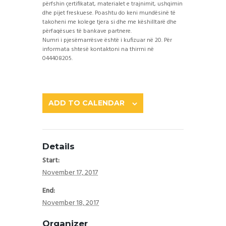
përfshin çertifikatat, materialet e trajnimit, ushqimin
dhe pijet freskuese. Poashtu do keni mundësinë të
takoheni me kolege tjera si dhe me këshilltarë dhe
përfaqësues të bankave partnere.
Numri i pjesëmarrësve është i kufizuar në 20. Për
informata shtesë kontaktoni na thirrni në
044408205.
ADD TO CALENDAR
Details
Start:
November 17, 2017
End:
November 18, 2017
Organizer