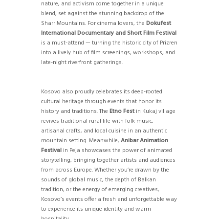
nature, and activism come together in a unique
blend, set against the stunning backdrop of the
Sharr Mountains. For cinema lovers, the
Dokufest
International Documentary and Short Film Festival
is a must-attend — turning the historic city of Prizren
into a lively hub of film screenings, workshops, and
late-night riverfront gatherings.
Kosovo also proudly celebrates its deep-rooted
cultural heritage through events that honor its
history and traditions. The
Etno Fest
in Kukaj village
revives traditional rural life with folk music,
artisanal crafts, and local cuisine in an authentic
mountain setting. Meanwhile,
Anibar Animation
Festival
in Peja showcases the power of animated
storytelling, bringing together artists and audiences
from across Europe. Whether you’re drawn by the
sounds of global music, the depth of Balkan
tradition, or the energy of emerging creatives,
Kosovo’s events offer a fresh and unforgettable way
to experience its unique identity and warm
hospitality.