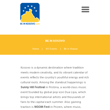
BE IN KOSOVO
Home
All Events
Be In Kosovo
Kosovo is a dynamic destination where tradition
meets modern creativity, and its vibrant calendar of
events reflects the country’s youthful energy and rich
cultural roots. Among the standout happenings is
Sunny Hill Festival
in Pristina, a world-class music
event founded by global pop icon Dua Lipa, which
brings top international artists and thousands of
fans to the capital each summer. Also gaining
traction is
NGOM Fest
in Prizren, where music,