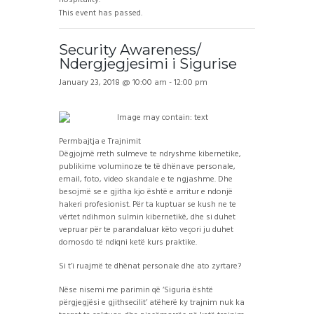
This event has passed.
Security Awareness/
Ndergjegjesimi i Sigurise
January 23, 2018 @ 10:00 am
-
12:00 pm
Permbajtja e Trajnimit
Dëgjojmë rreth sulmeve te ndryshme kibernetike,
publikime voluminoze te të dhënave personale,
email, foto, video skandale e te ngjashme. Dhe
besojmë se e gjitha kjo është e arritur e ndonjë
hakeri profesionist. Për ta kuptuar se kush ne te
vërtet ndihmon sulmin kibernetikë, dhe si duhet
vepruar për te parandaluar këto veçori ju duhet
domosdo të ndiqni ketë kurs praktike.
Si t’i ruajmë te dhënat personale dhe ato zyrtare?
Nëse nisemi me parimin që ‘Siguria është
përgjegjësi e gjithsecilit’ atëherë ky trajnim nuk ka