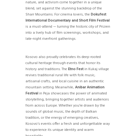
nature, and activism come together in a unique
blend, set against the stunning backdrop of the
Sharr Mountains. For cinema lovers, the
Dokufest
International Documentary and Short Film Festival
is a must-attend — turning the historic city of Prizren
into a lively hub of film screenings, workshops, and
late-night riverfront gatherings.
Kosovo also proudly celebrates its deep-rooted
cultural heritage through events that honor its
history and traditions. The
Etno Fest
in Kukaj village
revives traditional rural life with folk music,
artisanal crafts, and local cuisine in an authentic
mountain setting. Meanwhile,
Anibar Animation
Festival
in Peja showcases the power of animated
storytelling, bringing together artists and audiences
from across Europe. Whether you’re drawn by the
sounds of global music, the depth of Balkan
tradition, or the energy of emerging creatives,
Kosovo’s events offer a fresh and unforgettable way
to experience its unique identity and warm
hospitality.