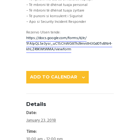
– Të mbroni të dhënat tuaja personal
– Të mbroni të dhënat tuaja zyrtare
– Të punoni si konsulent i Sigurisë
– Apo si Security Incident Responder
Rezervo Ulsen tende:
https://docs.google.com/
forms/d/e/
1FAIpQLSe3ysr_uC1SChWGttThJ
9mnlIH3Gd0TvBNr4-
khLZ49KWt
WMA/viewform
ADD TO CALENDAR
Details
Date:
January 23, 2018
Time:
10:00 am - 12:00 pm