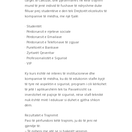
target te caktuar, dhe pjesëmarrës në ketë trajnim
mund të jenë individ të fushave të ndryshme duke
filluar prej studentëve e deri tek Drejtorët ekzekutiv të
kompanive të mëdh
a, me një fjalë:
· Studentët
· Përdoruesit e rrjeteve sociale
· Përdoruesit e Emailave
· Përdoruesit e Telefonave të zgjuar
· Punëtorët e Bankave
· Zyrtarët Qeveritar
· Profesionalistët e Sigurisë
· VIP
Ky kurs është në interes të institucioneve dhe
kompanive të mëdha, ku do të edukonin stafin kyçë
të tyre në aspektin e sigurisë, program i cili kërkohet
të jetë I aplikueshëm tek ta. Pavarësisht sa
investohet në pajisje të sigurisë, nëse stafi teknikë
nuk është mirë I edukuar si duhet e gjitha shkon
dëm.
Rezultatet e Trajnimit
Pasi të përfundoni këtë trajnim, ju do të jeni në
gjendje të:
– Të njiheni me atë se si hakerët veprojn