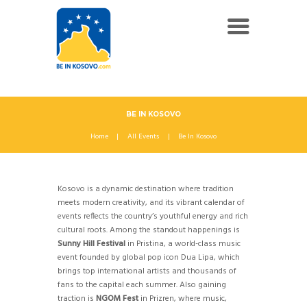
BE IN KOSOVO
Home
All Events
Be In Kosovo
Kosovo is a dynamic destination where tradition
meets modern creativity, and its vibrant calendar of
events reflects the country’s youthful energy and rich
cultural roots. Among the standout happenings is
Sunny Hill Festival
in Pristina, a world-class music
event founded by global pop icon Dua Lipa, which
brings top international artists and thousands of
fans to the capital each summer. Also gaining
traction is
NGOM Fest
in Prizren, where music,