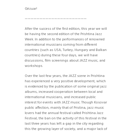
Gëzuar!
—————————————————————
After the success of the first edition, this year we will
be having the second edition of the Prishtina Jazz
Week. In addition to the performances of renowned
international musicians coming from different
countries (such as USA, Turkey, Hungary and Balkan
countries) during these four days, we will have
discussions, film screenings about JAZZ music, and
workshops.
Over the last few years, the JAZZ scene in Prishtina
has experienced a very positive development, which
is evidenced by the publication of some original jazz
albums, increased cooperation between local and
international musicians, and increased public
interest for events with JAZZ music. Though Kosovar
public affection, mainly that of Pristina, jazz music
lovers had the annual festival called Prishtina Jazz
Festival, the ban on the activity of this festival in the
last three years has left a gap in the city regarding
this the growing layer of society, and a major lack of