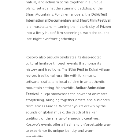
nature, and activism come together in a unique
blend, set against the stunning backdrop of the
Sharr Mountains. For cinema lovers, the
Dokufest
International Documentary and Short Film Festival
is a must-attend — turning the historic city of Prizren
into a lively hub of film screenings, workshops, and
late-night riverfront gatherings.
Kosovo also proudly celebrates its deep-rooted
cultural heritage through events that honor its
history and traditions. The
Etno Fest
in Kukaj village
revives traditional rural life with folk music,
artisanal crafts, and local cuisine in an authentic
mountain setting. Meanwhile,
Anibar Animation
Festival
in Peja showcases the power of animated
storytelling, bringing together artists and audiences
from across Europe. Whether you’re drawn by the
sounds of global music, the depth of Balkan
tradition, or the energy of emerging creatives,
Kosovo’s events offer a fresh and unforgettable way
to experience its unique identity and warm
hospitality.