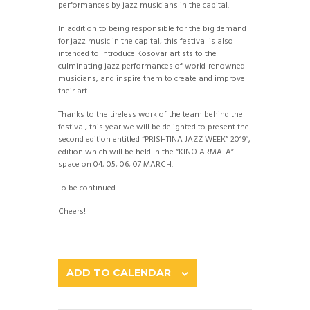
performances by jazz musicians in the capital.
In addition to being responsible for the big demand
for jazz music in the capital, this festival is also
intended to introduce Kosovar artists to the
culminating jazz performances of world-renowned
musicians, and inspire them to create and improve
their art.
Thanks to the tireless work of the team behind the
festival, this year we will be delighted to present the
second edition entitled “PRISHTINA JAZZ WEEK” 2019″,
edition which will be held in the “KINO ARMATA”
space on 04, 05, 06, 07 MARCH.
To be continued.
Cheers!
ADD TO CALENDAR