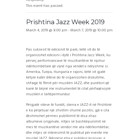
This event has passed.
Prishtina Jazz Week 2019
March 4, 2019 @ 8:00 pm
-
March 7, 2019 @ 10:00 pm
Pas suksesit të edicionit të parë, këtë vit do të
organizohet edicioni i dytë i Prishtina Jazz Week, ku
përveç performancave të muzikantëve të njohur
ndërkombëtare që vijnë nga vendet e ndryshme si:
Amerika, Turqia, Hungaria e rajoni, këtë vit gjatë
këtyre katër ditëve do të organizohen diskutime,
shfaqje të filmit për muzikën JAZZ, dhe punëtori që
kanë të bëjnë me instrumentet të cilat përfaqësojnë
muzikën e lartëpermundur.
Përgjatë viteve të fundit, skena e JAZZ-it në Prishtinë
e ka përjetuar një zhvillim shumë pozitiv, gjë e cila
dëshmohet përmes publikimit të disa xhaz
albumeve origjinale, rritjes së bashkëpunimit në
mes të muzikantëve vendor me ata ndërkombëtar,
dhe rritjes së interesimit të publikut për evente me
muzikë JAZZ. Ndonëse etja e publikur kosovar, e