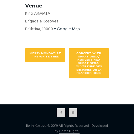
Venue
Kino ARMATA
Brigada e Kosoves
Prishtina
,
10000
+ Google Map
MESSY MONDAY! AT
CONCERT WITH
THE WHITE TREE
SHPAT DEDA/
KONCERT NGA
SHPAT DEDA/
OUVERTURE DES
SEMAINES DE LA
FRANCOPHONIE
Be in Kosovo © 2019 All Rights Reserved | Developed
by
Heren.Digital