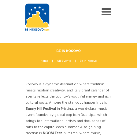
BE IN KOSOVO
Home
All Events
Be In Kosovo
Kosovo is a dynamic destination where tradition
meets modern creativity, and its vibrant calendar of
events reflects the country’s youthful energy and rich
cultural roots. Among the standout happenings is
Sunny Hill Festival
in Pristina, a world-class music
event founded by global pop icon Dua Lipa, which
brings top international artists and thousands of
fans to the capital each summer. Also gaining
traction is
NGOM Fest
in Prizren, where music,