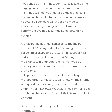
kryesisht e atij Prishtinas, për muzikë jazz e gjente
përgjegjen në festivalin e përvitshëm të quajtur
Prishtina Jazz Festival, ndalja e aktivitetit të këtij
festivali në tre vitet e fundit e ka lënë një zbraztësi
në qytet sa i përket kësaj shtrese në rritje të
shoqërisë, dhe një mungesë të theksuar të
performansave nga jazz muzikantë botëror në
kryeqytet.
Krahas përgjegjës ndaj kërkesës së madhe për
muzikë JAZZ në kryeqytet, ky festival gjithashtu ka
për qëllim t’i ekspozojë artistët e rinj kosovar ndaj
performancave kulminante të JAZZ-it nga
muzikantë të njohur botërorë, në mënyrë që t’i
inspirojë ata për të krijuar dhe për ta përmirësuar
artin e tyre.
Falë punës se palodhshme të ekipes e cila qëndron
mbrapa organizimit të festivalit, këtë vit me shumë
kënaqësi do të prezanotjmë edicionin e dyte me
emrin “PRISHTINA JAZZ WEEK 2019”, edicion i cili do të
mbahet në hapësiren e ‘KINO ARMATA’ me datat 04-
07 MARS.
Ditëve në vazhdim do ju sjellim më shumë
informata.