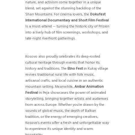
nature, and activism come together in a unique
blend, set against the stunning backdrop of the
Sharr Mountains. For cinema lovers, the
Dokufest
International Documentary and Short Film Festival
is a must-attend — turning the historic city of Prizren
into a lively hub of film screenings, workshops, and
late-night riverfront gatherings.
Kosovo also proudly celebrates its deep-rooted
cultural heritage through events that honor its
history and traditions. The
Etno Fest
in Kukaj village
revives traditional rural life with folk music,
artisanal crafts, and local cuisine in an authentic
mountain setting. Meanwhile,
Anibar Animation
Festival
in Peja showcases the power of animated
storytelling, bringing together artists and audiences
from across Europe. Whether you’re drawn by the
sounds of global music, the depth of Balkan
tradition, or the energy of emerging creatives,
Kosovo’s events offer a fresh and unforgettable way
to experience its unique identity and warm
hospitality.