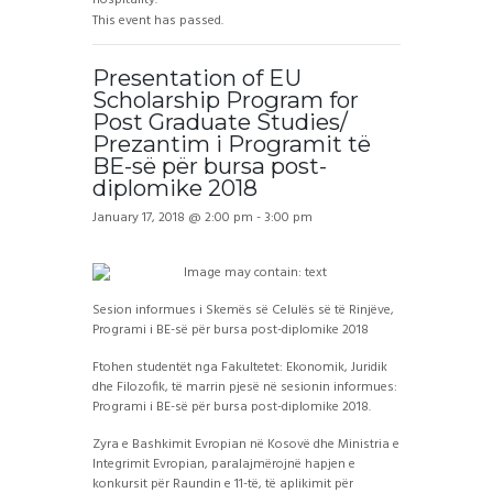
This event has passed.
Presentation of EU
Scholarship Program for
Post Graduate Studies/
Prezantim i Programit të
BE-së për bursa post-
diplomike 2018
January 17, 2018 @ 2:00 pm
-
3:00 pm
Sesion informues i Skemës së Celulës së të Rinjëve,
Programi i BE-së për bursa post-diplomike 2018
Ftohen studentët nga Fakultetet: Ekonomik, Juridik
dhe Filozofik, të marrin pjesë në sesionin informues:
Programi i BE-së për bursa post-diplomike 2018.
Zyra e Bashkimit Evropian në Kosovë dhe Ministria e
Integrimit Evropian, paralajmërojnë hapjen e
konkursit për Raundin e 11-të, të aplikimit për