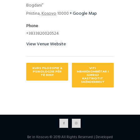
Bogdani”
Pristina
,
Kosovo
10000
+ Google Map
Phone
+3833820020524
View Venue Website
KURS FILOZOFIE &
VITI
PSIKOLOGJIE PËR
MBARËKOMBËTAR I
TË RINJ!
GJERGJ
KASTRIOTIT
SKËNDERBEUT
Be in Kosovo © 2019 All Rights Reserved | Developed