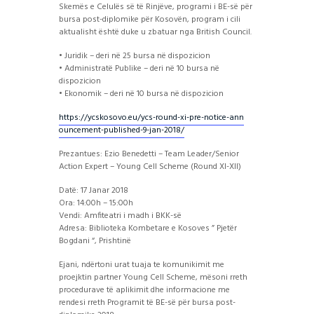
Skemës e Celulës së të Rinjëve, programi i BE-së për
bursa post-diplomike për Kosovën, program i cili
aktualisht është duke u zbatuar nga British Council.
• Juridik – deri në 25 bursa në dispozicion
• Administratë Publike – deri në 10 bursa në
dispozicion
• Ekonomik – deri në 10 bursa në dispozicion
https://ycskosovo.
eu/
ycs-round-xi-pre-notice-ann
ouncement-published-9-jan-
2018/
Prezantues: Ezio Benedetti – Team Leader/Senior
Action Expert – Young Cell Scheme (Round XI-XII)
Datë: 17 Janar 2018
Ora: 14:00h – 15:00h
Vendi: Amfiteatri i madh i BKK-së
Adresa: Biblioteka Kombetare e Kosoves ” Pjetër
Bogdani “, Prishtinë
Ejani, ndërtoni urat tuaja te komunikimit me
proejktin partner Young Cell Scheme, mësoni rreth
procedurave të aplikimit dhe informacione me
rendesi rreth Programit të BE-së për bursa post-