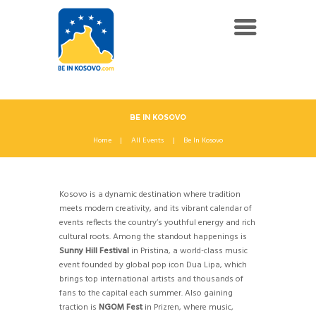
BE IN KOSOVO
Home
All Events
Be In Kosovo
Kosovo is a dynamic destination where tradition
meets modern creativity, and its vibrant calendar of
events reflects the country’s youthful energy and rich
cultural roots. Among the standout happenings is
Sunny Hill Festival
in Pristina, a world-class music
event founded by global pop icon Dua Lipa, which
brings top international artists and thousands of
fans to the capital each summer. Also gaining
traction is
NGOM Fest
in Prizren, where music,