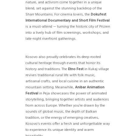
nature, and activism come together in a unique
blend, set against the stunning backdrop of the
Sharr Mountains. For cinema lovers, the
Dokufest
International Documentary and Short Film Festival
is a must-attend — turning the historic city of Prizren
into a lively hub of film screenings, workshops, and
late-night riverfront gatherings.
Kosovo also proudly celebrates its deep-rooted
cultural heritage through events that honor its
history and traditions. The
Etno Fest
in Kukaj village
revives traditional rural life with folk music,
artisanal crafts, and local cuisine in an authentic
mountain setting. Meanwhile,
Anibar Animation
Festival
in Peja showcases the power of animated
storytelling, bringing together artists and audiences
from across Europe. Whether you’re drawn by the
sounds of global music, the depth of Balkan
tradition, or the energy of emerging creatives,
Kosovo’s events offer a fresh and unforgettable way
to experience its unique identity and warm
hospitality.