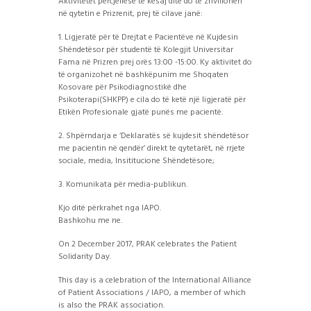
Aktivitetet përcjellëse të kësaj dite do të zhvillohen
në qytetin e Prizrenit, prej të cilave janë:
1. Ligjeratë për të Drejtat e Pacientëve në Kujdesin
Shëndetësor për studentë të Kolegjit Universitar
Fama në Prizren prej orës 13:00 -15:00. Ky aktivitet do
të organizohet në bashkëpunim me Shoqaten
Kosovare pë
r Psikodiagnostikë dhe
Psikoterapi(SHKPP) e cila do të ketë një ligjeratë për
Etikën Profesionale gjatë punës me pacientë.
2. Shpërndarja e ‘Deklaratës së kujdesit shëndetësor
me pacientin në qendër’ direkt te qytetarët, në rrjete
sociale, media, Insititucione Shëndetësore;
3. Komunikata për media-publikun.
Kjo ditë përkrahet nga IAPO.
Bashkohu me ne.
On 2 December 2017, PRAK celebrates the Patient
Solidarity Day.
This day is a celebration of the International Alliance
of Patient Associations / IAPO, a member of which
is also the PRAK association.