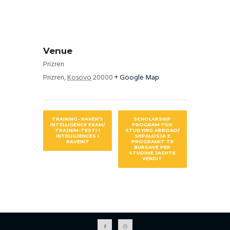
Venue
Prizren
Prizren
,
Kosovo
20000
+ Google Map
TRAINING- RAVEN’S
SCHOLARSHIP
INTELLIGENCE EXAM/
PROGRAM FOR
TRAJNIM-TESTI I
STUDYING ABROAD/
INTELIGJENCES I
SHPALOSJA E
RAVENIT
PROGRAMIT TE
BURSAVE PER
STUDIME JASHTE
VENDIT