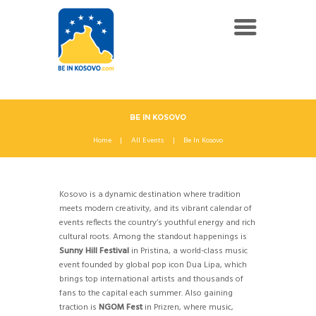
BE IN KOSOVO
Home
All Events
Be In Kosovo
Kosovo is a dynamic destination where tradition
meets modern creativity, and its vibrant calendar of
events reflects the country’s youthful energy and rich
cultural roots. Among the standout happenings is
Sunny Hill Festival
in Pristina, a world-class music
event founded by global pop icon Dua Lipa, which
brings top international artists and thousands of
fans to the capital each summer. Also gaining
traction is
NGOM Fest
in Prizren, where music,