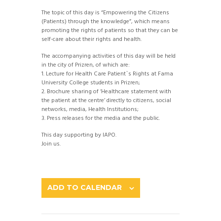
The topic of this day is “Empowering the Citizens
(Patients) through the knowledge”, which means
promoting the rights of patients so that they can be
self-care about their rights and health.
The accompanying activities of this day will be held
in the city of Prizren, of which are:
1. Lecture for Health Care Patient`s Rights at Fama
University College students in Prizren;
2. Brochure sharing of ‘Healthcare statement with
the patient at the centre’ directly to citizens, social
networks, media, Health Institutions;
3. Press releases for the media and the public.
This day supporting by IAPO.
Join us.
ADD TO CALENDAR