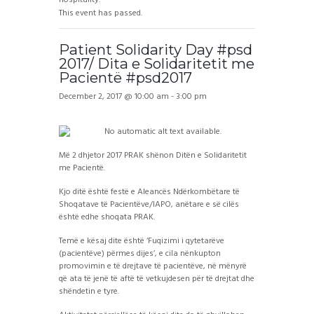
This event has passed.
Patient Solidarity Day #psd
2017/ Dita e Solidaritetit me
Pacientë #psd2017
December 2, 2017 @ 10:00 am
-
3:00 pm
Më 2 dhjetor 2017 PRAK shënon Ditën e Solidaritetit
me Pacientë.
Kjo ditë është festë e Aleancës Ndërkombëtare të
Shoqatave të Pacientëve/IAPO, anëtare e së cilës
është edhe shoqata PRAK.
Temë e kësaj dite është ‘Fuqizimi i qytetarëve
(pacientëve) përmes dijes’, e cila nënkupton
promovimin e të drejtave të pacientëve, në mënyrë
që ata të jenë të aftë të vetkujdesen për të drejtat dhe
shëndetin e tyre.