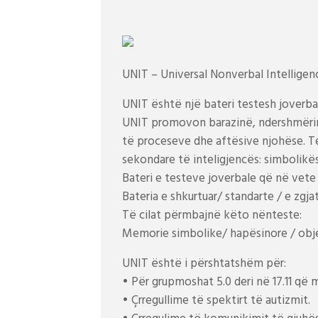
UNIT – Universal Nonverbal Intelligen
UNIT është një bateri testesh joverba
UNIT promovon barazinë, ndershmërinë 
të proceseve dhe aftësive njohëse. Tes
sekondare të inteligjencës: simbolikës
Bateri e testeve joverbale që në vete 
Bateria e shkurtuar/ standarte / e zgja
Të cilat përmbajnë këto nënteste:
Memorie simbolike/ hapësinore / obj
UNIT është i përshtatshëm për:
• Për grupmoshat 5.0 deri në 17.11 q
• Çrregullime të spektirt të autizmit.