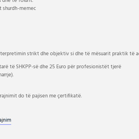
dhe të folurit.
nat shurdh-memec
terpretimin strikt dhe objektiv si dhe të mësuarit praktik të a
tarë të SHKPP-së dhe 25 Euro për profesionistët tjerë
rrje).
ajnimit do të pajisen me çertifikatë.
ajnim