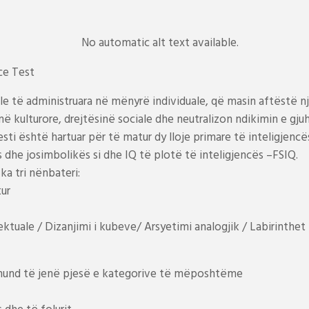
ce Test
le të administruara në mënyrë individuale, që masin aftëstë n
kulturore, drejtësinë sociale dhe neutralizon ndikimin e gju
ti është hartuar për të matur dy lloje primare të inteligjencës
 dhe josimbolikës si dhe IQ të plotë të inteligjencës –FSIQ.
ka tri nënbateri:
tur
ektuale / Dizanjimi i kubeve/ Arsyetimi analogjik / Labirinthet
ë mund të jenë pjesë e kategorive të mëposhtëme