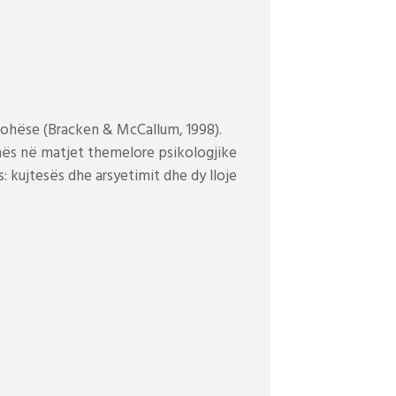
johëse (Bracken & McCallum, 1998).
hës në matjet themelore psikologjike
: kujtesës dhe arsyetimit dhe dy lloje