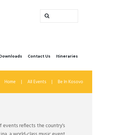
Downloads
Contact Us
Itineraries
Home
All Events
Be In Kosovo
 events reflects the country’s
tina, a world-class music event