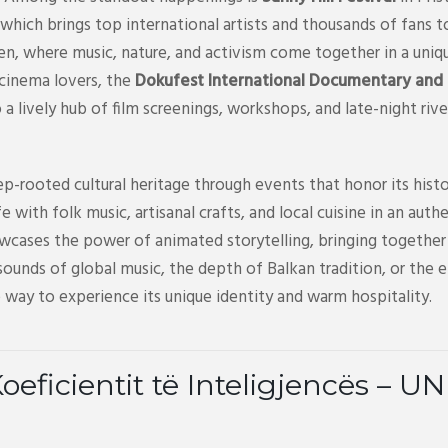
which brings top international artists and thousands of fans t
ren, where music, nature, and activism come together in a uniq
 cinema lovers, the
Dokufest International Documentary and S
to a lively hub of film screenings, workshops, and late-night riv
p-rooted cultural heritage through events that honor its histo
life with folk music, artisanal crafts, and local cuisine in an a
wcases the power of animated storytelling, bringing together 
ounds of global music, the depth of Balkan tradition, or the 
 way to experience its unique identity and warm hospitality.
Koeficientit të Inteligjencës – UN