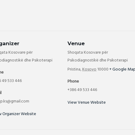
ganizer
Venue
qata Kosovare për
Shoqata Kosovare për
odiagnostikë dhe Psikoterapi
Psikodiagnostikë dhe Psikoterapi
Pristina
,
Kosovo
10000
+ Google Ma
ne
6 49 533 446
Phone
+386 49 533 446
l
pp.ks@gmail.com
View Venue Website
w Organizer Website