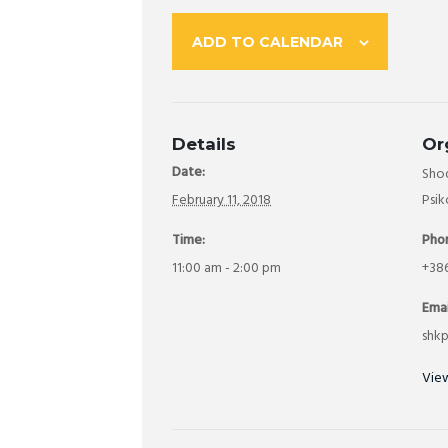
ADD TO CALENDAR
Details
Or
Date:
Sho
February 11, 2018
Psik
Time:
Pho
11:00 am - 2:00 pm
+38
Emai
shk
Vie