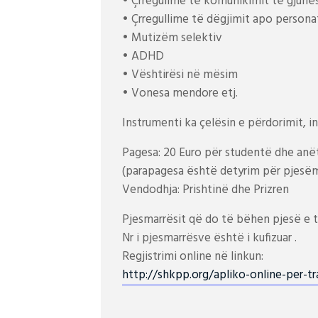
• Çrregulime të komunikimit të gjuhës 
• Çrregullime të dëgjimit apo perso
• Mutizëm selektiv
• ADHD
• Vështirësi në mësim
• Vonesa mendore etj.
Instrumenti ka çelësin e përdorimit, in
Pagesa: 20 Euro për studentë dhe anë
(parapagesa është detyrim për pjesëma
Vendodhja: Prishtinë dhe Prizren
Pjesmarrësit që do të bëhen pjesë e tr
Nr i pjesmarrësve është i kufizuar .
Regjistrimi online në linkun:
http://shkpp.org/
apliko-online-per-tr