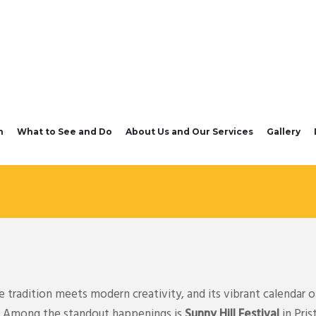
n
What to See and Do
About Us and Our Services
Gallery
tradition meets modern creativity, and its vibrant calendar of
ts. Among the standout happenings is
Sunny Hill Festival
in Pris