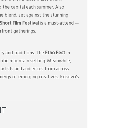
o the capital each summer. Also
ue blend, set against the stunning
hort Film Festival
is a must-attend —
erfront gatherings.
ry and traditions. The
Etno Fest
in
uthentic mountain setting. Meanwhile,
artists and audiences from across
energy of emerging creatives, Kosovo’s
IT