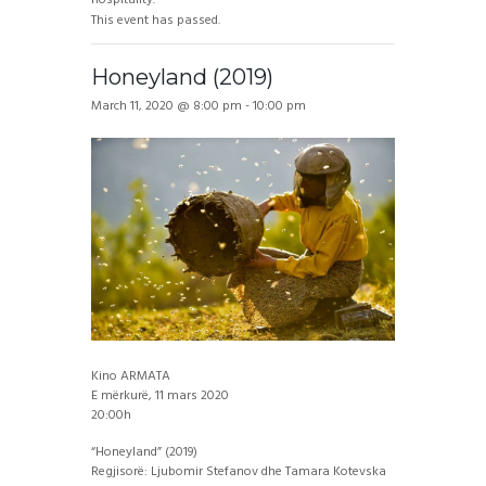
This event has passed.
Honeyland (2019)
March 11, 2020 @ 8:00 pm
-
10:00 pm
Kino ARMATA
E mërkurë, 11 mars 2020
20:00h
“Honeyland” (2019)
Regjisorë: Ljubomir Stefanov dhe Tamara Kotevska