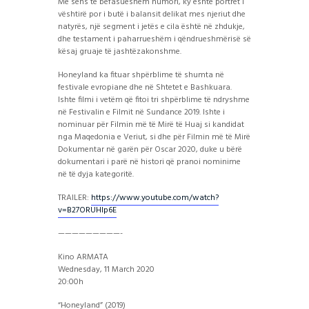
Me sens të befasueshëm humori, ky është portret i
vështirë por i butë i balansit delikat mes njeriut dhe
natyrës, një segment i jetës e cila është në zhdukje,
dhe testament i paharrueshëm i qëndrueshmërisë së
kësaj gruaje të jashtëzakonshme.
Honeyland ka fituar shpërblime të shumta në
festivale evropiane dhe në Shtetet e Bashkuara.
Ishte filmi i vetëm që fitoi tri shpërblime të ndryshme
në Festivalin e Filmit në Sundance 2019. Ishte i
nominuar për Filmin më të Mirë të Huaj si kandidat
nga Maqedonia e Veriut, si dhe për Filmin më të Mirë
Dokumentar në garën për Oscar 2020, duke u bërë
dokumentari i parë në histori që pranoi nominime
në të dyja kategoritë.
TRAILER:
https://www.youtube.com/watch?
v=B27ORUHlp6E
—————————-
Kino ARMATA
Wednesday, 11 March 2020
20:00h
“Honeyland” (2019)