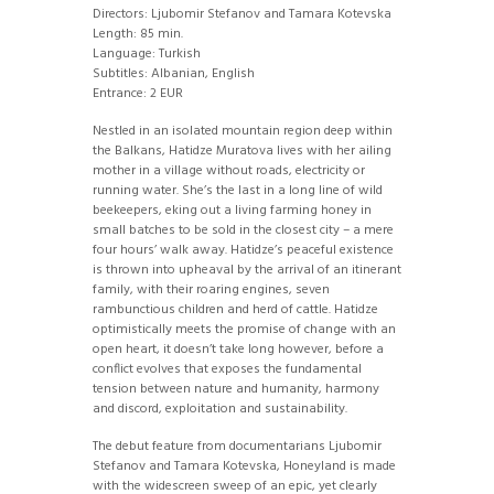
Directors: Ljubomir Stefanov and Tamara Kotevska
Length: 85 min.
Language: Turkish
Subtitles: Albanian, English
Entrance: 2 EUR
Nestled in an isolated mountain region deep within
the Balkans, Hatidze Muratova lives with her ailing
mother in a village without roads, electricity or
running water. She’s the last in a long line of wild
beekeepers, eking out a living farming honey in
small batches to be sold in the closest city – a mere
four hours’ walk away. Hatidze’s peaceful existence
is thrown into upheaval by the arrival of an itinerant
family, with their roaring engines, seven
rambunctious children and herd of cattle. Hatidze
optimistically meets the promise of change with an
open heart, it doesn’t take long however, before a
conflict evolves that exposes the fundamental
tension between nature and humanity, harmony
and discord, exploitation and sustainability.
The debut feature from documentarians Ljubomir
Stefanov and Tamara Kotevska, Honeyland is made
with the widescreen sweep of an epic, yet clearly