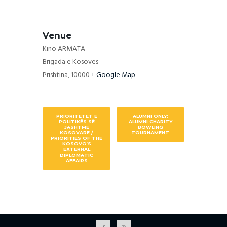
Venue
Kino ARMATA
Brigada e Kosoves
Prishtina
,
10000
+ Google Map
PRIORITETET E
ALUMNI ONLY:
POLITIKËS SË
ALUMNI CHARITY
JASHTME
BOWLING
KOSOVARE /
TOURNAMENT
PRIORITIES OF THE
KOSOVO’S
EXTERNAL
DIPLOMATIC
AFFAIRS