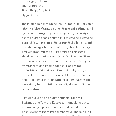
Kohëzgjatja: 85 min.
Gjuha: Turqisht
Titra: Shqip, Anglisht
Hyrja: 2 EUR
Thellë brenda një rajoni të izoluar malor të Ballkanit
jeton Hatidze Muratova dhe nëna e saj e sëmurë, në
një fshat pa rrugë, rrymë dhe ujë të pijshëm. Ajo
është e fundita mes shumë kultivuesve të bletëve të
egra, që jeton prej mjaltës së paktë të cilën e nxjerrë
dhe shet në qytetin më të afërt – gati katër orë ecje
prej vendbanimit të saj. Ekzistenca e thjeshtë e
Hatidzes trazohet me ardhjen e familjes shëtitëse,
me makinat e tyre të zhurmshme, shtatë fëmijë të
rrëmujshëm dhe kope bagëtish. Hatidze me
optimizëm mirëpret premtimin për ndryshim, por
nuk shkon shumë kohë deri në fillmin e konfliktit i cili
shpërfaqë tensionin fundamental mes natyrës dhe
njerëzimit, harmonisë dhe kaosit, eksloatimit dhe
qëndrueshmërisë.
Film debutues nga dokumentuesit Ljubomir
Stefanov dhe Tamara Kotevska, Honeyland është
punuar si një ep i ekranizuar por duke ndërtuar
bashkëveprim intim mes filmbërësve dhe subjektit.