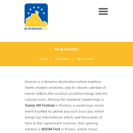
BE IN KOSOVO
Home
All Events
Be In Kosovo
Kosovo is a dynamic destination where tradition
meets modern creativity, and its vibrant calendar of
events reflects the country’s youthful energy and rich
cultural roots. Among the standout happenings is
Sunny Hill Festival
in Pristina, a world-class music
event founded by global pop icon Dua Lipa, which
brings top international artists and thousands of
fans to the capital each summer. Also gaining
traction is
NGOM Fest
in Prizren, where music,