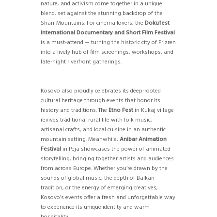
nature, and activism come together in a unique
blend, set against the stunning backdrop of the
Sharr Mountains. For cinema lovers, the
Dokufest
International Documentary and Short Film Festival
is a must-attend — turning the historic city of Prizren
into a lively hub of film screenings, workshops, and
late-night riverfront gatherings.
Kosovo also proudly celebrates its deep-rooted
cultural heritage through events that honor its
history and traditions. The
Etno Fest
in Kukaj village
revives traditional rural life with folk music,
artisanal crafts, and local cuisine in an authentic
mountain setting. Meanwhile,
Anibar Animation
Festival
in Peja showcases the power of animated
storytelling, bringing together artists and audiences
from across Europe. Whether you’re drawn by the
sounds of global music, the depth of Balkan
tradition, or the energy of emerging creatives,
Kosovo’s events offer a fresh and unforgettable way
to experience its unique identity and warm
hospitality.