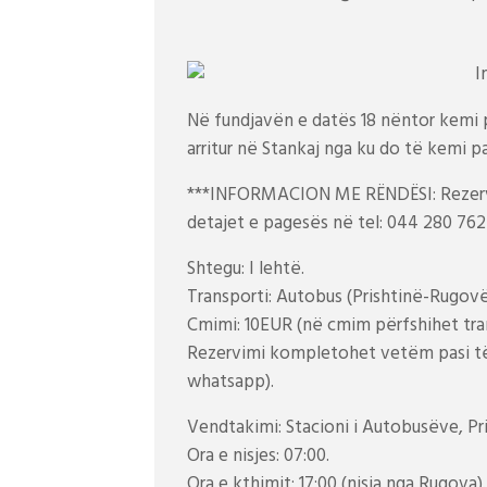
Në fundjavën e datës 18 nëntor kemi pë
arritur në Stankaj nga ku do të kemi 
***INFORMACION ME RËNDËSI: Rezervi
detajet e pagesës në tel: 044 280 762
Shtegu: I lehtë.
Transporti: Autobus (Prishtinë-Rugovë 
Cmimi: 10EUR (në cmim përfshihet tra
Rezervimi kompletohet vetëm pasi të
whatsapp).
Vendtakimi: Stacioni i Autobusëve, Pri
Ora e nisjes: 07:00.
Ora e kthimit: 17:00 (nisja nga Rugova).