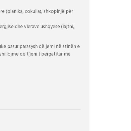
e (planika, cokulla), shkopinjë për
rgjisë dhe vlerave ushqyese (lajthi,
uke pasur parasysh që jemi në stinën e
hillojmë që t’jeni t’përgatitur me