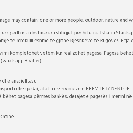
rzgjedhur si destinacion shtigjet për hike në fshatin Stankaj, 
pamje të mrekullueshme të gjithë Bjeshkëve të Rugovës. Ecja ë
mi kompletohet vetëm kur realizohet pagesa. Pagesa bëhet
 (whatsapp + viber).
dhe anasjelltas).
nsporti dhe guida), afati i rezervimeve e PREMTE 17 NENTOR.
 bëhet pagesa përmes bankës, detajet e pagesës i merrni në
shtinë.