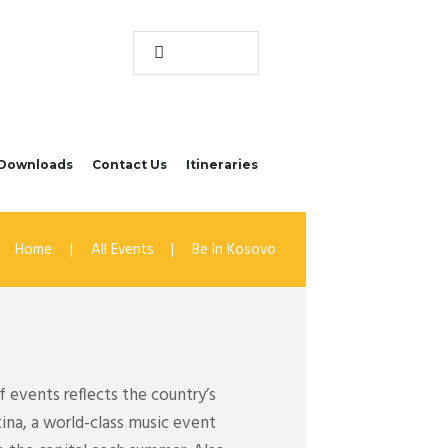
Downloads
Contact Us
Itineraries
Home
All Events
Be In Kosovo
 events reflects the country’s
tina, a world-class music event