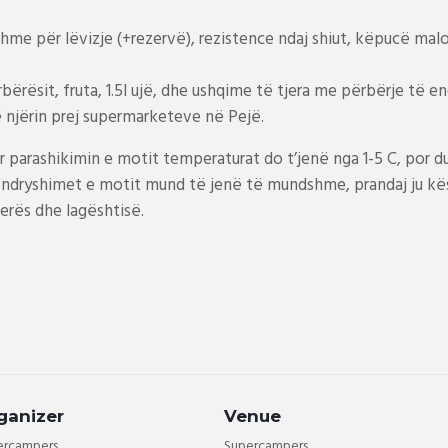
hme për lëvizje (+rezervë), rezistence ndaj shiut, këpucë malor
rësit, fruta, 1.5l ujë, dhe ushqime të tjera me përbërje të ene
në njërin prej supermarketeve në Pejë.
 parashikimin e motit temperaturat do t’jenë nga 1-5 C, por d
, ndryshimet e motit mund të jenë të mundshme, prandaj ju kës
erës dhe lagështisë.
ganizer
Venue
ercampers
Supercampers