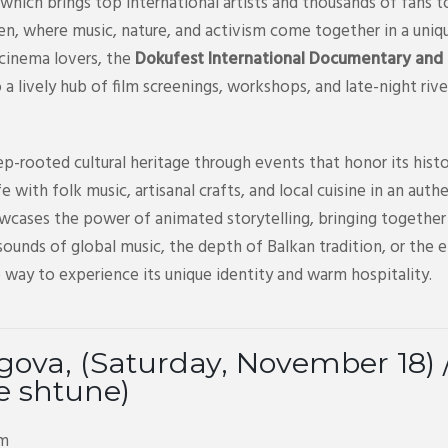
which brings top international artists and thousands of fans t
ren, where music, nature, and activism come together in a uniq
 cinema lovers, the
Dokufest International Documentary and S
to a lively hub of film screenings, workshops, and late-night riv
p-rooted cultural heritage through events that honor its histo
life with folk music, artisanal crafts, and local cuisine in an a
wcases the power of animated storytelling, bringing together 
ounds of global music, the depth of Balkan tradition, or the 
 way to experience its unique identity and warm hospitality.
gova, (Saturday, November 18) /
e shtune)
pm