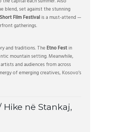
o the capital each summer. Also
ue blend, set against the stunning
hort Film Festival
is a must-attend —
erfront gatherings.
ry and traditions. The
Etno Fest
in
uthentic mountain setting. Meanwhile,
artists and audiences from across
energy of emerging creatives, Kosovo’s
 Hike në Stankaj,