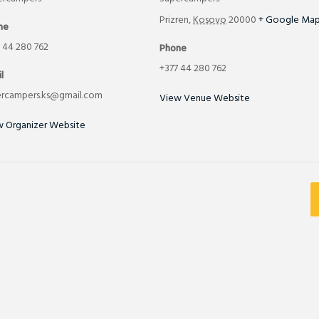
Prizren
,
Kosovo
20000
+ Google Ma
ne
 44 280 762
Phone
+377 44 280 762
l
ercampers.ks@gmail.com
View Venue Website
w Organizer Website