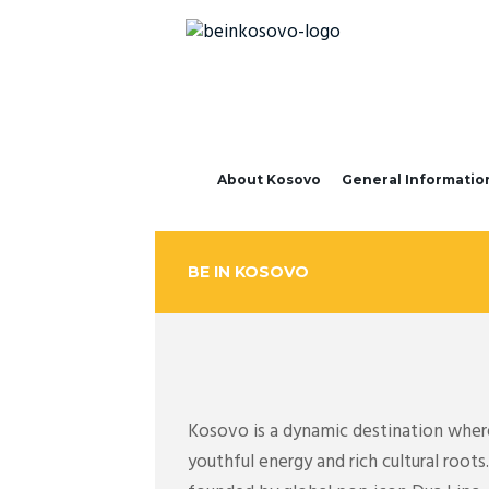
About Kosovo
General Informatio
BE IN KOSOVO
Kosovo is a dynamic destination where 
youthful energy and rich cultural roo