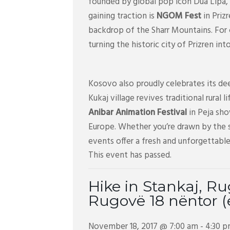
founded by global pop icon Dua Lipa, 
gaining traction is
NGOM Fest
in Priz
backdrop of the Sharr Mountains. For
turning the historic city of Prizren in
Kosovo also proudly celebrates its dee
Kukaj village revives traditional rural 
Anibar Animation Festival
in Peja sho
Europe. Whether you’re drawn by the s
events offer a fresh and unforgettable
This event has passed.
Hike in Stankaj, Ru
Rugovë 18 nëntor (
November 18, 2017 @ 7:00 am
-
4:30 