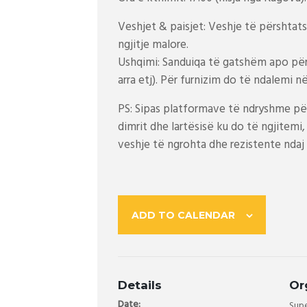
Veshjet & paisjet: Veshje të përshtats
ngjitje malore.
Ushqimi: Sanduiqa të gatshëm apo përbë
arra etj). Për furnizim do të ndalemi 
PS: Sipas platformave të ndryshme për
dimrit dhe lartësisë ku do të ngjitemi
veshje të ngrohta dhe rezistente ndaj 
ADD TO CALENDAR
Details
Or
Date:
Sup