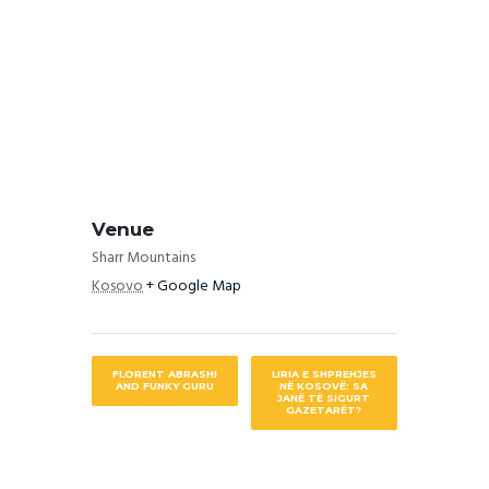
Venue
Sharr Mountains
Kosovo
+ Google Map
FLORENT ABRASHI
LIRIA E SHPREHJES
AND FUNKY GURU
NË KOSOVË: SA
JANË TË SIGURT
GAZETARËT?