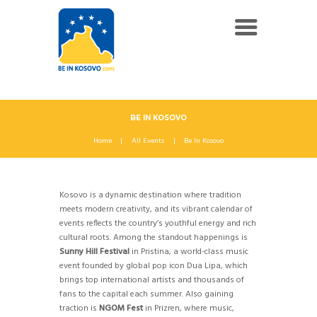
BE IN KOSOVO
Home
All Events
Be In Kosovo
Kosovo is a dynamic destination where tradition
meets modern creativity, and its vibrant calendar of
events reflects the country’s youthful energy and rich
cultural roots. Among the standout happenings is
Sunny Hill Festival
in Pristina, a world-class music
event founded by global pop icon Dua Lipa, which
brings top international artists and thousands of
fans to the capital each summer. Also gaining
traction is
NGOM Fest
in Prizren, where music,