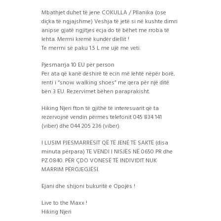
Mbathjet duhet të jene COKULLA / Pllanika (ose
diçka të ngjajshme) Veshja të jetë si në kushte dimri
anipse gjatë ngjitjes ecja do të bëhet me rroba të
lehta. Merrni kremë kundër diellit !
Te merrni së paku 1.5 L me ujë me veti.
Pjesmarrja 10 EU për person
Per ata që kanë dëshirë të ecin më lehtë nëpër borë,
renti i “snow walking shoes” me qera për një ditë
bën 3 EU. Rezervimet bëhen paraprakisht.
Hiking Njeri fton të gjithë të interesuarit që ta
rezervojnë vendin përmes telefonit 045 834 141
(viber) dhe 044 205 236 (viber).
I LUSIM PJESMARRËSIT QË TË JENË TË SAKTË (disa
minuta përpara) TE VENDI I NISJËS NË 0650 PR dhe
PZ 0840. PËR ÇDO VONESË TË INDIVIDIT NUK
MARRIM PËRGJEGJËSI.
Ejani dhe shijoni bukuritë e Opojës !
Live to the Maxx !
Hiking Njeri