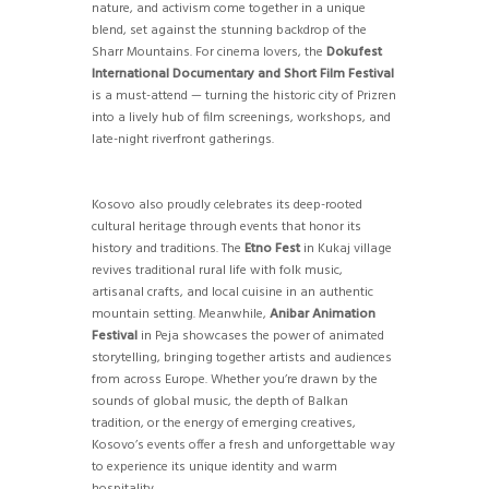
nature, and activism come together in a unique
blend, set against the stunning backdrop of the
Sharr Mountains. For cinema lovers, the
Dokufest
International Documentary and Short Film Festival
is a must-attend — turning the historic city of Prizren
into a lively hub of film screenings, workshops, and
late-night riverfront gatherings.
Kosovo also proudly celebrates its deep-rooted
cultural heritage through events that honor its
history and traditions. The
Etno Fest
in Kukaj village
revives traditional rural life with folk music,
artisanal crafts, and local cuisine in an authentic
mountain setting. Meanwhile,
Anibar Animation
Festival
in Peja showcases the power of animated
storytelling, bringing together artists and audiences
from across Europe. Whether you’re drawn by the
sounds of global music, the depth of Balkan
tradition, or the energy of emerging creatives,
Kosovo’s events offer a fresh and unforgettable way
to experience its unique identity and warm
hospitality.