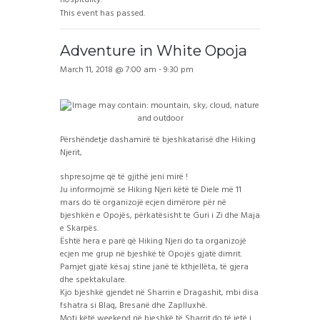
This event has passed.
Adventure in White Opoja
March 11, 2018 @ 7:00 am
-
9:30 pm
Përshëndetje dashamirë të bjeshkatarisë dhe Hiking
Njerit,
shpresojme që të gjithë jeni mirë !
Ju informojmë se Hiking Njeri këtë të Diele më 11
mars do të organizojë ecjen dimërore për në
bjeshkën e Opojës, përkatësisht te Guri i Zi dhe Maja
e Skarpës.
Është hera e parë që Hiking Njeri do ta organizojë
ecjen me grup në bjeshkë të Opojës gjatë dimrit.
Pamjet gjatë kësaj stine janë të kthjellëta, të gjera
dhe spektakulare.
Kjo bjeshkë gjendet në Sharrin e Dragashit, mbi disa
fshatra si Blaq, Bresanë dhe Zaplluxhë.
Moti këtë weekend në bjeshkë të Sharrit do të jetë i