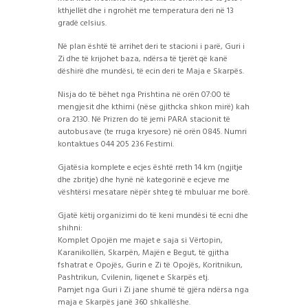
kthjellët dhe i ngrohët me temperatura deri në 13
gradë celsius.
Në plan është të arrihet deri te stacioni i parë, Guri i
Zi dhe të krijohet baza
, ndërsa të tjerët që kanë
dëshirë dhe mundësi, të ecin deri te Maja e Skarpës.
Nisja do të bëhet nga Prishtina në orën 07:00 të
mengjesit dhe kthimi (nëse gjithcka shkon mirë) kah
ora 2130. Në Prizren do të jemi PARA stacionit të
autobusave (te rruga kryesore) në orën 0845. Numri
kontaktues 044 205 236 Festimi.
Gjatësia komplete e ecjes është rreth 14 km (ngjitje
dhe zbritje) dhe hynë në kategorinë e ecjeve me
vështërsi mesatare nëpër shteg të mbuluar me borë.
Gjatë këtij organizimi do të keni mundësi të ecni dhe
shihni:
Komplet Opojën me majet e saja si Vërtopin,
Karanikollën, Skarpën, Majën e Begut, të gjitha
fshatrat e Opojës, Gurin e Zi të Opojës, Koritnikun,
Pashtrikun, Cvilenin, liqenet e Skarpës etj.
Pamjet nga Guri i Zi jane shumë të gjëra ndërsa nga
maja e Skarpës janë 360 shkallëshe.