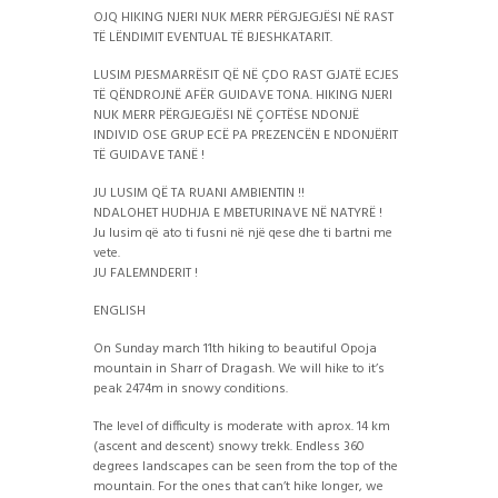
OJQ HIKING NJERI NUK MERR PËRGJEGJËSI NË RAST
TË LËNDIMIT EVENTUAL TË BJESHKATARIT.
LUSIM PJESMARRËSIT QË NË ÇDO RAST GJATË ECJES
TË QËNDROJNË AFËR GUIDAVE TONA. HIKING NJERI
NUK MERR PËRGJEGJËSI NË ÇOFTËSE NDONJË
INDIVID OSE GRUP ECË PA PREZENCËN E NDONJËRIT
TË GUIDAVE TANË !
JU LUSIM QË TA RUANI AMBIENTIN !!
NDALOHET HUDHJA E MBETURINAVE NË NATYRË !
Ju lusim që ato ti fusni në një qese dhe ti bartni me
vete.
JU FALEMNDERIT !
ENGLISH
On Sunday march 11th hiking to beautiful Opoja
mountain in Sharr of Dragash. We will hike to it’s
peak 2474m in snowy conditions.
The level of difficulty is moderate with aprox. 14 km
(ascent and descent) snowy trekk. Endless 360
degrees landscapes can be seen from the top of the
mountain. For the ones that can’t hike longer, we