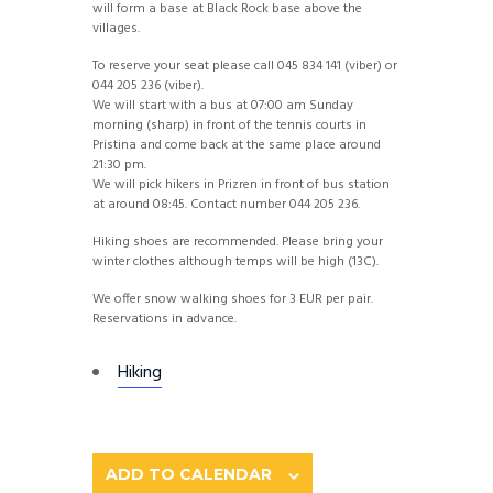
will form a base at Black Rock base above the
villages.
To reserve your seat please call 045 834 141 (viber) or
044 205 236 (viber).
We will start with a bus at 07:00 am Sunday
morning (sharp) in front of the tennis courts in
Pristina and come back at the same place around
21:30 pm.
We will pick hikers in Prizren in front of bus station
at around 08:45. Contact number 044 205 236.
Hiking shoes are recommended. Please bring your
winter clothes although temps will be high (13C).
We offer snow walking shoes for 3 EUR per pair.
Reservations in advance.
Hiking
ADD TO CALENDAR