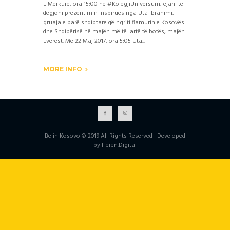
E Mërkurë, ora 15:00 në #KolegjiUniversum, ejani të
dëgjoni prezentimin inspirues nga Uta Ibrahimi,
gruaja e parë shqiptare që ngriti flamurin e Kosovës
dhe Shqipërisë në majën më të lartë të botës, majën
Everest. Me 22 Maj 2017, ora 5:05 Uta...
MORE INFO
Be in Kosovo © 2019 All Rights Reserved | Developed
by
Heren.Digital