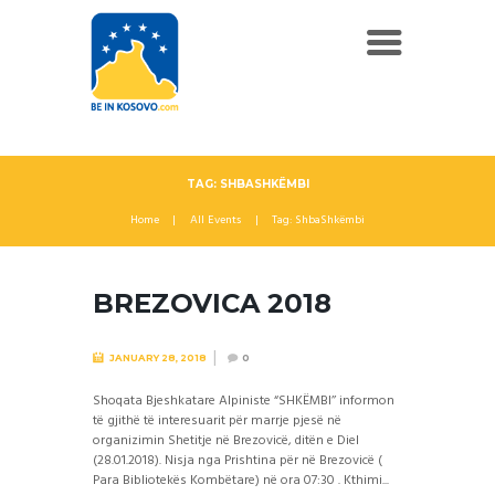
TAG: SHBASHKËMBI
Home
All Events
Tag: ShbaShkëmbi
BREZOVICA 2018
JANUARY 28, 2018
0
Shoqata Bjeshkatare Alpiniste “SHKËMBI’’ informon
të gjithë të interesuarit për marrje pjesë në
organizimin Shetitje në Brezovicë, ditën e Diel
(28.01.2018). Nisja nga Prishtina për në Brezovicë (
Para Bibliotekës Kombëtare) në ora 07:30 . Kthimi...