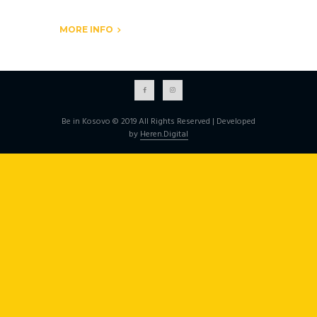
MORE INFO
Be in Kosovo © 2019 All Rights Reserved | Developed
by
Heren.Digital