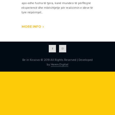
apo edhe fusha të tjera, kanë mundesi të përfitojnë
eksperiencë dhe mbështjetje për realizimin e ideve të
tyre nëpërmjet...
MORE INFO
Be in Kosovo © 2019 All Rights Reserved | Developed
by
Heren.Digital