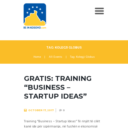
TAG: KOLEGJI GLOBUS
Home
All Events
Tag: Kolegji Globus
GRATIS: TRAINING
“BUSINESS –
STARTUP IDEAS”
OCTOBER 17, 2017
0
Training “Business – Startup Ideas” Të rinjët të cilët
kanë ide për sipërmarrje, në fushën e ekonomisë