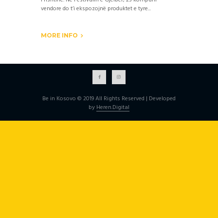
Prishtinë. Në Festivalin e Gjelbër, 23 kompani
vendore do t’i ekspozojnë produktet e tyre...
MORE INFO
Be in Kosovo © 2019 All Rights Reserved | Developed
by
Heren.Digital