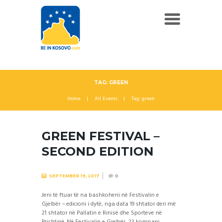
TAG: GREEN
Home
All Events
Tag: green
GREEN FESTIVAL –
SECOND EDITION
SEPTEMBER 19, 2017
0
Jeni të ftuar të na bashkoheni në Festivalin e
Gjelbër – edicioni i dytë, nga data 19 shtator deri më
21 shtator në Pallatin e Rinisë dhe Sporteve në