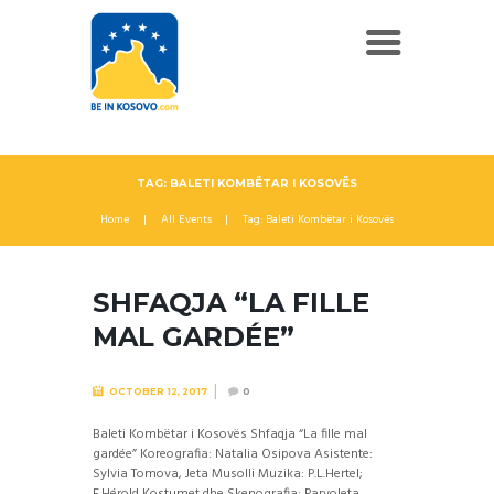
TAG: BALETI KOMBËTAR I KOSOVËS
Home
All Events
Tag: Baleti Kombëtar i Kosovës
SHFAQJA “LA FILLE
MAL GARDÉE”
OCTOBER 12, 2017
0
Baleti Kombëtar i Kosovës Shfaqja “La fille mal
gardée” Koreografia: Natalia Osipova Asistente:
Sylvia Tomova, Jeta Musolli Muzika: P.L.Hertel;