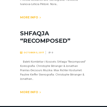
F.Hérold Kostumet dhe Skenografia: Parvoleta
Ivanova-Leticia Piktore: Nora...
MORE INFO
SHFAQJA
“RECOMPOSED”
OCTOBER 5, 2017
0
Baleti Kombëtar i Kosovës Shfaqja “Recomposed”
Koreografia: Christophe Béranger & Jonathan
Pranlas-Decsours Muzika: Max Richter Kostumet:
Pauline Kieffer Skenografia: Christophe Béranger &
Jonathan...
MORE INFO